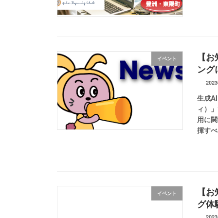
【お
イベント
ング
202
生成A
ィ）」
用に関
揮すべ
【お
イベント
グ体
202