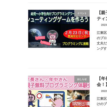
【親
イベント
ティ
202
江東区
のプロ
丈夫だ
ングす
【年
おしらせ
会！
202
江東区
けのプ