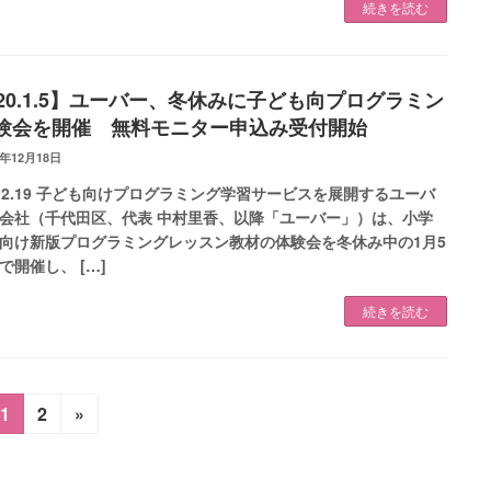
続きを読む
020.1.5】ユーバー、冬休みに子ども向プログラミン
験会を開催 無料モニター申込み受付開始
9年12月18日
9.12.19 子ども向けプログラミング学習サービスを展開するユーバ
会社（千代田区、代表 中村里香、以降「ユーバー」）は、小学
向け新版プログラミングレッスン教材の体験会を冬休み中の1月5
で開催し、 […]
続きを読む
固
固
1
2
»
定
定
ペ
ペ