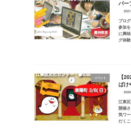
バー
202
プログ
参加を
に興味
グ体験
【2
イベント
ばけ
202
江東区
開催さ
気ワー
だくこ