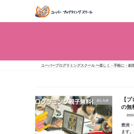
コ
ナ
ン
ビ
テ
ゲ
ン
ー
ツ
シ
へ
ョ
ス
ン
キ
に
ッ
移
ユーバープログラミングスクール 〜楽しく・手軽に・創
プ
動
【プ
おしらせ
の無
202
豊洲・
ます。