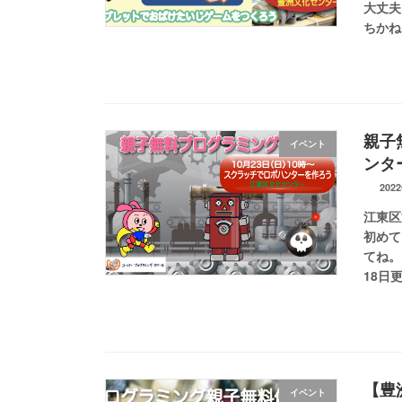
大丈夫
ちかね
親子
イベント
ンタ
202
江東区
初めて
てね。
18日更
【豊
イベント