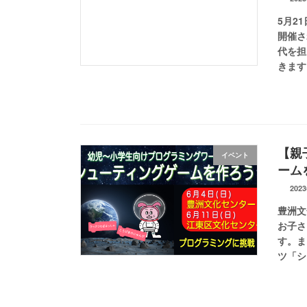
5月2
開催さ
代を担
きます
【親
イベント
ーム
202
豊洲文
お子さ
す。ま
ツ「シ