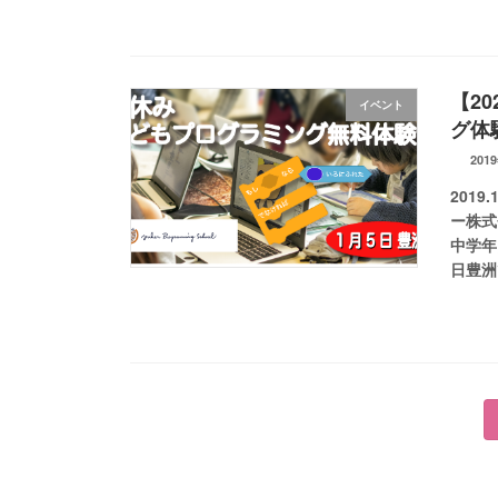
【2
イベント
グ体
201
201
ー株式
中学年
日豊洲
投
稿