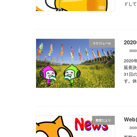
ドして
20
スケジュール
202
202
延長決
31日
す。休
We
教室だより
202