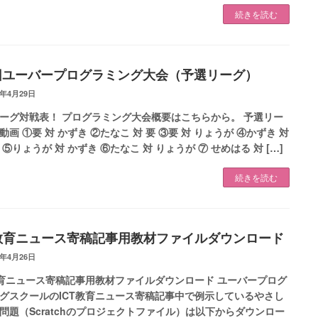
続きを読む
回ユーバープログラミング大会（予選リーグ）
0年4月29日
ーグ対戦表！ プログラミング大会概要はこちらから。 予選リー
動画 ①要 対 かずき ②たなこ 対 要 ③要 対 りょうが ④かずき 対
 ⑤りょうが 対 かずき ⑥たなこ 対 りょうが ⑦ せめはる 対 […]
続きを読む
T教育ニュース寄稿記事用教材ファイルダウンロード
0年4月26日
教育ニュース寄稿記事用教材ファイルダウンロード ユーバープログ
グスクールのICT教育ニュース寄稿記事中で例示しているやさし
問題（Scratchのプロジェクトファイル）は以下からダウンロー