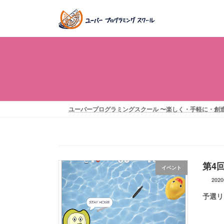
コ
ナ
ン
ビ
テ
ゲ
ン
ー
ツ
シ
へ
ョ
ス
ン
キ
に
ッ
移
ユーバープログラミングスクール 〜楽しく・手軽に・創
プ
動
第4
イベント
202
予選リ