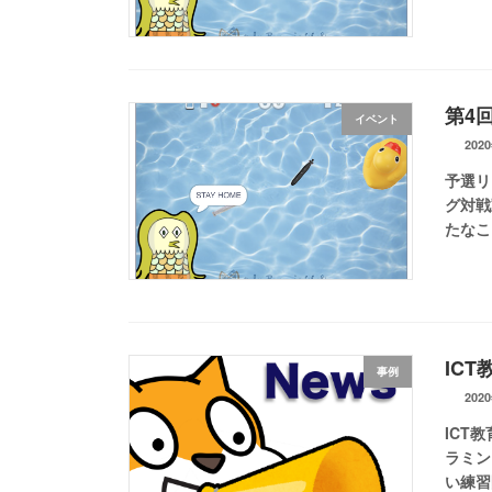
第4
イベント
202
予選リ
グ対戦
たなこ
IC
事例
202
ICT
ラミン
い練習