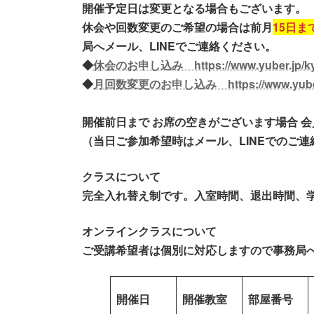
時
開催予定日は変更となる場合もございます。
:
休会や回数変更のご希望の場合は前月
15日ま
局へメール、LINEでご連絡ください。
◆
休会のお申し込み https://www.yuber.jp/ky
◆
月回数変更のお申し込み https://www.yuber.j
開催前日まで
お席の空きがございます場合 会
（
当日ご参加希望時はメール、LINEでのご
クラスについて
完全入れ替え制です。入室時間、退出時間、
オンラインクラスについて
ご受講希望者は個別に対応しますので事務局へ
開催日
開催教室
部屋番号