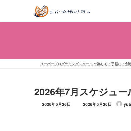
コ
ナ
ン
ビ
テ
ゲ
ン
ー
ツ
シ
へ
ョ
ス
ン
キ
に
ッ
移
ユーバープログラミングスクール 〜楽しく・手軽に・創
プ
動
2026年7月スケジュー
最
2026年5月26日
2026年5月26日
yub
終
更
新
日