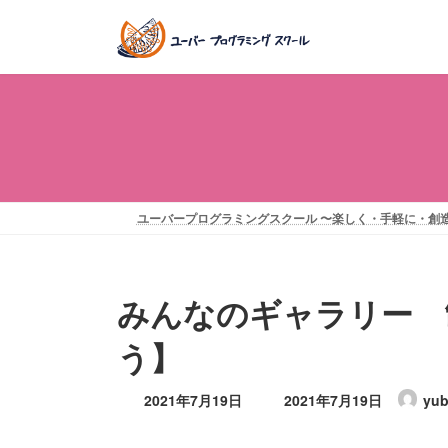
コ
ナ
ン
ビ
テ
ゲ
ン
ー
ツ
シ
へ
ョ
ス
ン
キ
に
ッ
移
ユーバープログラミングスクール 〜楽しく・手軽に・創
プ
動
みんなのギャラリー 
う】
最
2021年7月19日
2021年7月19日
yub
終
更