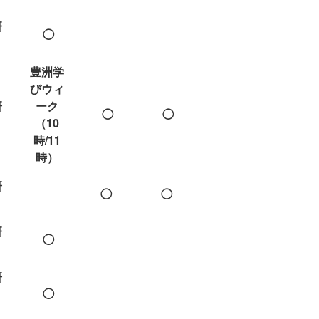
研
◯
豊洲学
びウィ
研
ーク
◯
◯
（10
時/11
時）
研
◯
◯
研
◯
研
◯
）