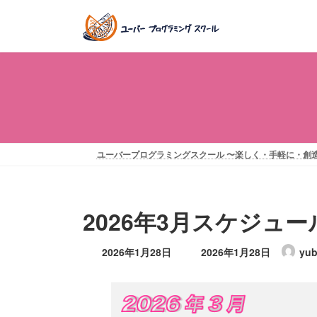
コ
ナ
ン
ビ
テ
ゲ
ン
ー
ツ
シ
へ
ョ
ス
ン
キ
に
ッ
移
ユーバープログラミングスクール 〜楽しく・手軽に・創
プ
動
2026年3月スケジュー
最
2026年1月28日
2026年1月28日
yub
終
更
新
日