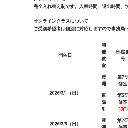
完全入れ替え制です。入室時間、退出時間、
オンラインクラスについて
ご受講希望者は個別に対応しますので事務局へ
開
催
部屋
開催日
教
号
室
豊
第7
洲
修室
2026/3/1（日）
東
第5
陽
修室
町
（
3F
豊
第7
2026/3/8（日）
洲
修室